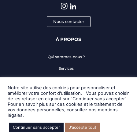
Nous contacter
À PROPOS
Qui sommes-nous ?
Services
Nos domaines d’intervention
Notre site utilise des cookies pour personnaliser et
Je suis maître d’ouvrage
améliorer votre confort d'utilisation. Vous pouvez choisir
de les refuser en cliquant sur "Continuer sans accepter".
Mentions légales
Pour en savoir plus sur ces cookies et le traitement de
vos données personnelles, consultez nos mentions
légales.
Tous droits réservés LA CONCIERGERIE DE L’ARCHITECTURE © – Assistance &
sourcing en travaux pour architectes
Continuer sans accepter
J'accepte tout